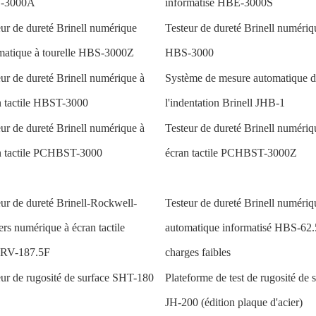
-3000A
informatisé HBE-3000S
eur de dureté Brinell numérique
Testeur de dureté Brinell numériq
matique à tourelle HBS-3000Z
HBS-3000
eur de dureté Brinell numérique à
Système de mesure automatique d
n tactile HBST-3000
l'indentation Brinell JHB-1
eur de dureté Brinell numérique à
Testeur de dureté Brinell numériq
n tactile PCHBST-3000
écran tactile PCHBST-3000Z
eur de dureté Brinell-Rockwell-
Testeur de dureté Brinell numériq
ers numérique à écran tactile
automatique informatisé HBS-62
RV-187.5F
charges faibles
eur de rugosité de surface SHT-180
Plateforme de test de rugosité de 
JH-200 (édition plaque d'acier)