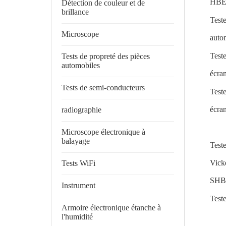
HBE
Détection de couleur et de
brillance
Test
Microscope
auto
Test
Tests de propreté des pièces
automobiles
écra
Tests de semi-conducteurs
Test
écra
radiographie
Microscope électronique à
balayage
Test
Vick
Tests WiFi
SHB
Instrument
Test
Armoire électronique étanche à
l'humidité