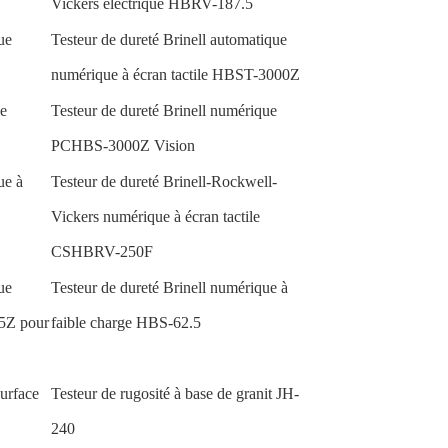
Vickers électrique HBRV-187.5
ue
Testeur de dureté Brinell automatique
numérique à écran tactile HBST-3000Z
e
Testeur de dureté Brinell numérique
PCHBS-3000Z Vision
ue à
Testeur de dureté Brinell-Rockwell-
Vickers numérique à écran tactile
CSHBRV-250F
ue
Testeur de dureté Brinell numérique à
.5Z pour
faible charge HBS-62.5
surface
Testeur de rugosité à base de granit JH-
240