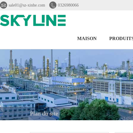


sale01@sz-xinhe.com
0326980066
MAISON
PRODUIT
Plan du site