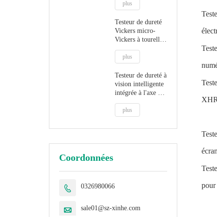
HVST-1000Z
plus
Test
Testeur de dureté
élec
Vickers micro-
Vickers à tourelle
Test
automatique
informatisée HV-
plus
numé
1000Z
Testeur de dureté à
Test
vision intelligente
intégrée à l'axe Z
XHRS
automatique
PCHVT-1000Z
plus
Test
écra
Coordonnées
Test
pour
0326980066

sale01@sz-xinhe.com
