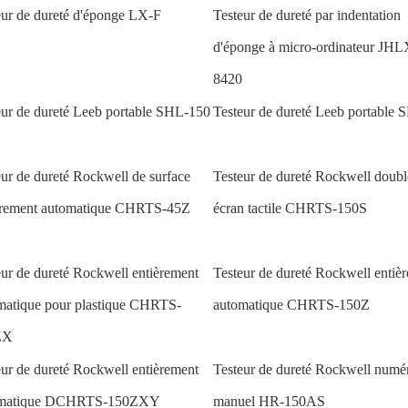
eur de dureté d'éponge LX-F
Testeur de dureté par indentation
d'éponge à micro-ordinateur JHL
8420
eur de dureté Leeb portable SHL-150
Testeur de dureté Leeb portable
eur de dureté Rockwell de surface
Testeur de dureté Rockwell doubl
èrement automatique CHRTS-45Z
écran tactile CHRTS-150S
eur de dureté Rockwell entièrement
Testeur de dureté Rockwell entiè
matique pour plastique CHRTS-
automatique CHRTS-150Z
ZX
eur de dureté Rockwell entièrement
Testeur de dureté Rockwell numé
omatique DCHRTS-150ZXY
manuel HR-150AS