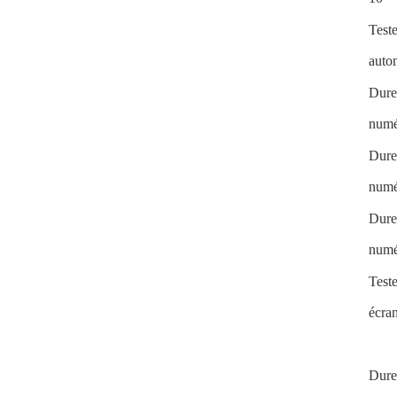
Teste
auto
Dure
numé
Dure
num
Dure
numé
Test
écra
Dure