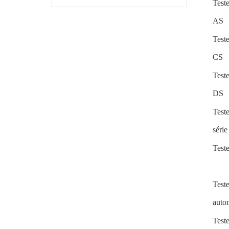
Test
AS
Test
CS
Test
DS
Test
séri
Test
Test
aut
Test