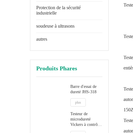
Test
Protection de la sécurité
industrielle
soudeuse à ultrasons
Test
autres
Test
Produits Phares
enti
Barre d'essai de
Test
dureté JHS-318
auto
plus
150
Testeur de
microdureté
Test
Vickers à contrôle
automatique
aut