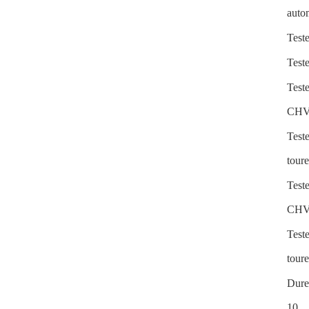
aut
Test
Test
Test
CHV
Test
tour
Test
CHV
Test
tour
Dure
10