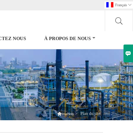
Français

CTEZ NOUS
À PROPOS DE NOUS


>
Plan du site
maison