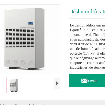
Déshumidificate
Le déshumidificateur i
L/jour à 30 °C et 80 % 
automatique de l'humid
et un autodiagnostic de
débit d'air de 4 000 m³/
une déshumidification e
portable (177 kg), il off
que le dégivrage automa
coupure de courant améli
industrielles, de stocka

Email