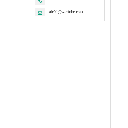

sale01@sz-xinhe.com
