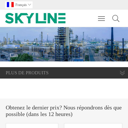
Français

Toggle main m
Cas
PLUS DE PRODUITS
Obtenez le dernier prix? Nous répondrons dès que
possible (dans les 12 heures)