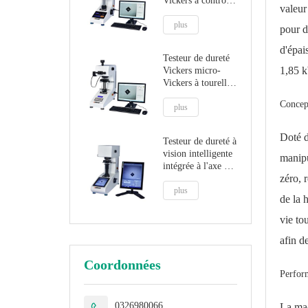
Vickers à contrôle
valeur
automatique
HVST-1000Z
plus
pour d
d'épai
Testeur de dureté
1,85 k
Vickers micro-
Vickers à tourelle
automatique
Concept
informatisée HV-
plus
1000Z
Doté d
Testeur de dureté à
vision intelligente
manipu
intégrée à l'axe Z
zéro, 
automatique
PCHVT-1000Z
plus
de la 
vie to
afin d
Coordonnées
Perfor
0326980066
La mac