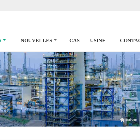
S
NOUVELLES
CAS
USINE
CONTA

maison