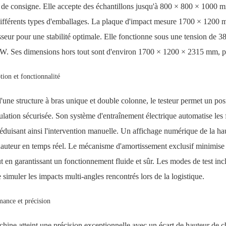
 de consigne. Elle accepte des échantillons jusqu'à 800 × 800 × 1000 m
ifférents types d'emballages. La plaque d'impact mesure 1700 × 1200 
sseur pour une stabilité optimale. Elle fonctionne sous une tension d
W. Ses dimensions hors tout sont d'environ 1700 × 1200 × 2315 mm, p
ion et fonctionnalité
'une structure à bras unique et double colonne, le testeur permet un pos
lation sécurisée. Son système d'entraînement électrique automatise les 
réduisant ainsi l'intervention manuelle. Un affichage numérique de la hau
hauteur en temps réel. Le mécanisme d'amortissement exclusif minimise 
ut en garantissant un fonctionnement fluide et sûr. Les modes de test inclu
e simuler les impacts multi-angles rencontrés lors de la logistique.
mance et précision
hine atteint une précision exceptionnelle avec un écart de hauteur de c