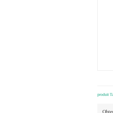
produit T
Obten