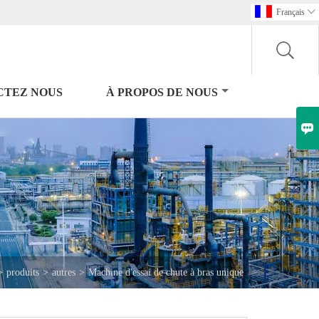
Français

CTEZ NOUS
À PROPOS DE NOUS

>
produits
>
autres
>
Machine d'essai de chute à bras unique