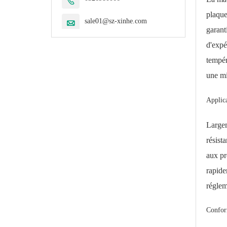

plaque
sale01@sz-xinhe.com

garant
d'expé
tempér
une mi
Applica
Largem
résist
aux pr
rapide
réglem
Conform