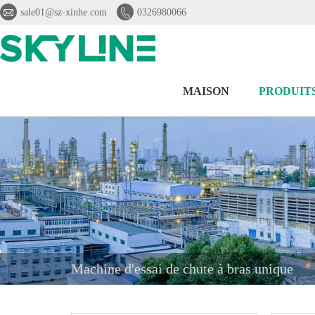


sale01@sz-xinhe.com
0326980066
MAISON
PRODUIT
Machine d'essai de chute à bras unique