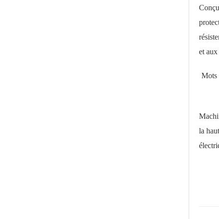
Conçue
protec
résist
et aux
Mots
Machin
la hau
électr