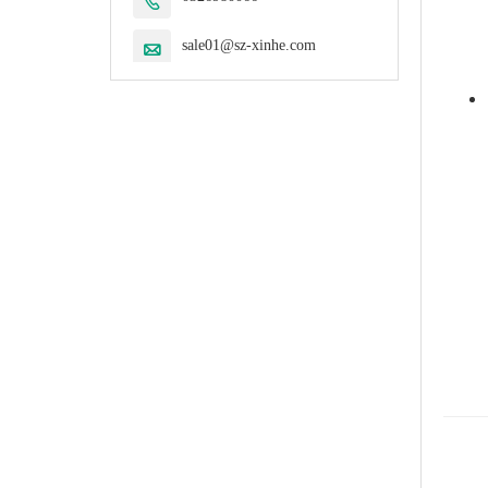

sale01@sz-xinhe.com
