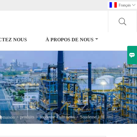
Français

CTEZ NOUS
À PROPOS DE NOUS


>
produits
>
soudeuse à ultrasons
>
Soudeuse à fil
maison