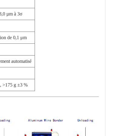
 ±3,0 µm à 3σ
tion de 0,1 μm
rement automatisé
g, >175 g ±3 %