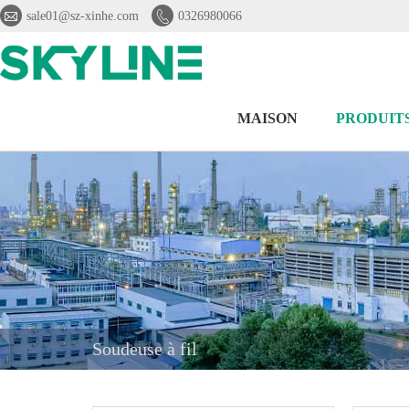


sale01@sz-xinhe.com
0326980066
MAISON
PRODUIT
Soudeuse à fil