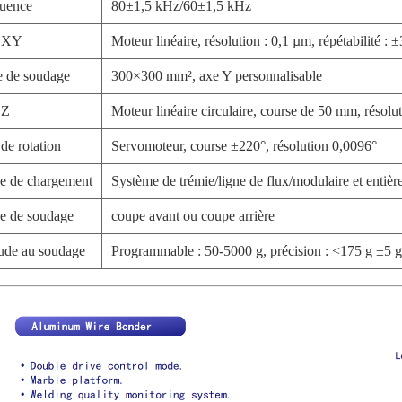
uence
80±1,5 kHz/60±1,5 kHz
 XY
Moteur linéaire, résolution : 0,1 µm, répétabilité :
 de soudage
300×300 mm², axe Y personnalisable
 Z
Moteur linéaire circulaire, course de 50 mm, résolu
de rotation
Servomoteur, course ±220°, résolution 0,0096°
 de chargement
Système de trémie/ligne de flux/modulaire et entiè
e de soudage
coupe avant ou coupe arrière
tude au soudage
Programmable : 50-5000 g, précision : <175 g ±5 