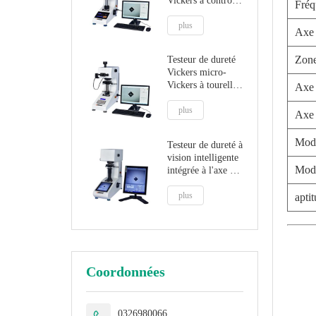
Vickers à contrôle
Fréq
automatique
HVST-1000Z
plus
Axe
Zone
Testeur de dureté
Vickers micro-
Vickers à tourelle
Axe
automatique
informatisée HV-
plus
Axe 
1000Z
Mode
Testeur de dureté à
vision intelligente
Mod
intégrée à l'axe Z
automatique
PCHVT-1000Z
plus
apti
Coordonnées
0326980066